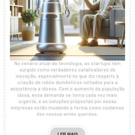
No cenário atual da tecnologia, as startups têm
surgido como verdadeiros catalisadores de
inovação, especialmente no que diz respeito à
criação de robôs domésticos voltados para a
assistência a idosos. Com o aumento da população
idosa, essa demanda se torna cada vez mais
urgente, e as soluções propostas por essas
empresas estão mudando a forma como cuidamos
dos nossos entes queridos.
LER
LER MAIS