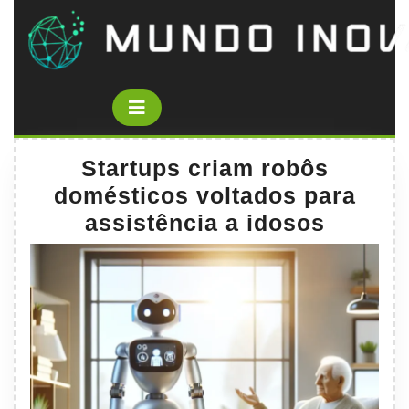
Skip
to
content
Open
Button
Startups criam robôs
domésticos voltados para
assistência a idosos