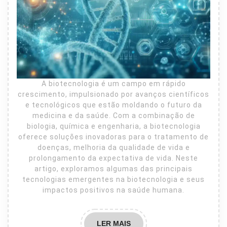
A biotecnologia é um campo em rápido
crescimento, impulsionado por avanços científicos
e tecnológicos que estão moldando o futuro da
medicina e da saúde. Com a combinação de
biologia, química e engenharia, a biotecnologia
oferece soluções inovadoras para o tratamento de
doenças, melhoria da qualidade de vida e
prolongamento da expectativa de vida. Neste
artigo, exploramos algumas das principais
tecnologias emergentes na biotecnologia e seus
impactos positivos na saúde humana.
LER
LER MAIS