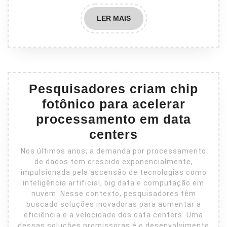
LER
LER MAIS
MAIS
Pesquisadores criam chip
fotônico para acelerar
processamento em data
centers
Nos últimos anos, a demanda por processamento
de dados tem crescido exponencialmente,
impulsionada pela ascensão de tecnologias como
inteligência artificial, big data e computação em
nuvem. Nesse contexto, pesquisadores têm
buscado soluções inovadoras para aumentar a
eficiência e a velocidade dos data centers. Uma
dessas soluções promissoras é o desenvolvimento