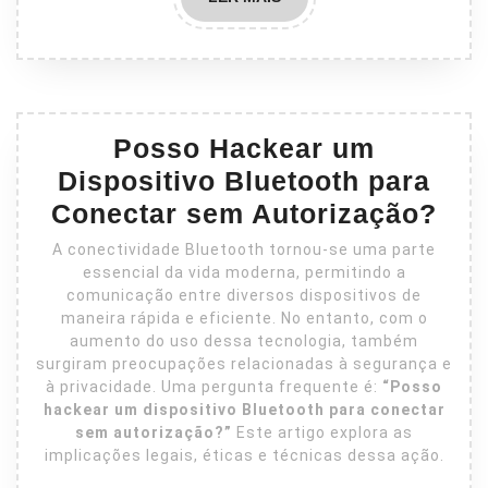
MAIS
Posso Hackear um
Dispositivo Bluetooth para
Conectar sem Autorização?
A conectividade Bluetooth tornou-se uma parte
essencial da vida moderna, permitindo a
comunicação entre diversos dispositivos de
maneira rápida e eficiente. No entanto, com o
aumento do uso dessa tecnologia, também
surgiram preocupações relacionadas à segurança e
à privacidade. Uma pergunta frequente é:
“Posso
hackear um dispositivo Bluetooth para conectar
sem autorização?”
Este artigo explora as
implicações legais, éticas e técnicas dessa ação.